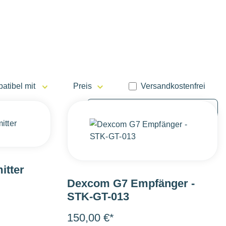
Filter hinzufügen: Versa
atibel mit
Preis
Versandkostenfrei
itter
Dexcom G7 Empfänger -
STK-GT-013
150,00 €*