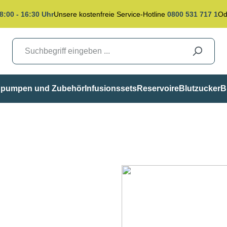
8:00 - 16:30 Uhr
Unsere kostenfreie Service-Hotline
0800 531 717 1
Od
inpumpen und Zubehör
Infusionssets
Reservoire
Blutzucker
B