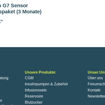
 G7 Sensor
spaket (3 Monate)
€*
Unsere Produkte:
Unser Un
atung
CGM
Über uns
Insulinpumpen & Zubehör
Freiumsch
Infusionssets
Kontakt
Reservoire
Newslette
hr
Blutzucker