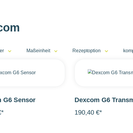
com
er
Maßeinheit
Rezeptoption
komp
 G6 Sensor
Dexcom G6 Transm
€*
190,40 €*