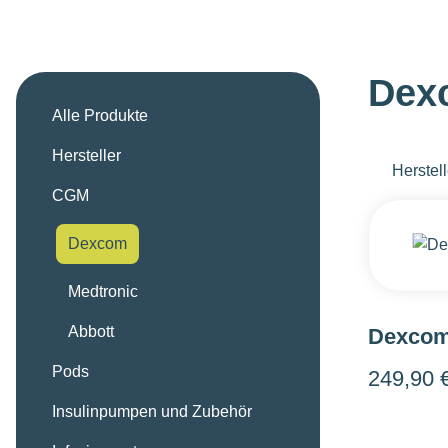
Dex
Alle Produkte
Hersteller
Herstell
CGM
Dexcom
Medtronic
Abbott
Dexcom
Pods
249,90 
Insulinpumpen und Zubehör