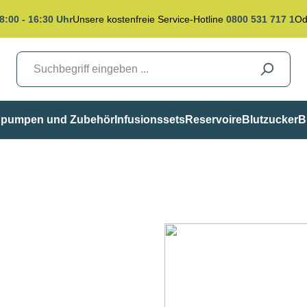
8:00 - 16:30 Uhr
Unsere kostenfreie Service-Hotline
0800 531 717 1
Od
inpumpen und Zubehör
Infusionssets
Reservoire
Blutzucker
B