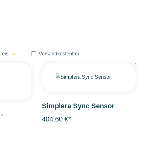
Filter hinzufügen: Versandkostenfrei
reis
Versandkostenfrei
Simplera Sync Sensor
-
404,60 €*