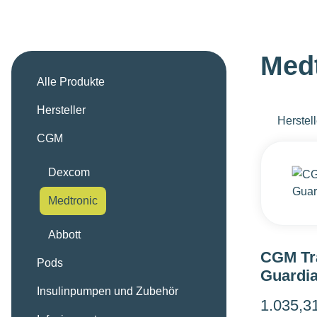
Med
Alle Produkte
Hersteller
Herstell
CGM
Dexcom
Medtronic
Abbott
CGM Tr
Pods
Guardi
Insulinpumpen und Zubehör
1.035,3