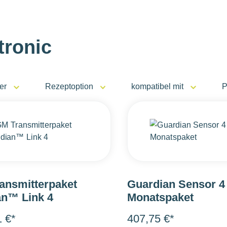
tronic
er
Rezeptoption
kompatibel mit
P
ansmitterpaket
Guardian Sensor 4 
an™ Link 4
Monatspaket
1 €*
407,75 €*