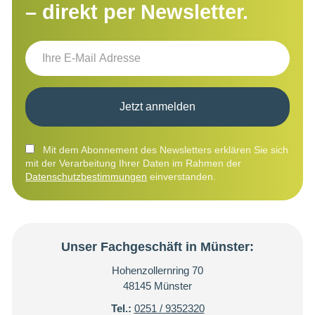
– direkt per Newsletter.
Jetzt anmelden
Mit dem Abonnement des Newsletters erklären Sie sich
mit der Verarbeitung Ihrer Daten im Rahmen der
Datenschutzbestimmungen
einverstanden.
Unser Fachgeschäft in Münster:
Hohenzollernring 70
48145 Münster
Tel.:
0251 / 9352320