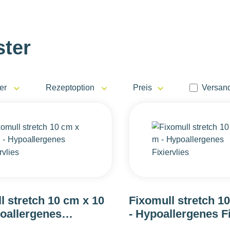
ster
Filter 
er
Rezeptoption
Preis
Versand
l stretch 10 cm x 10
Fixomull stretch 1
oallergenes
- Hypoallergenes Fi
ies