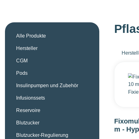
Pfla
Alle Produkte
Hersteller
Herstell
CGM
Pods
Insulinpumpen und Zubehör
Infusionssets
Reservoire
Fixomul
Blutzucker
m - Hyp
Blutzucker-Regulierung
Fixiervl