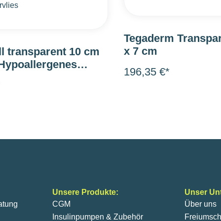
Tegaderm Transpare
x 7 cm
l transparent 10 cm
 Hypoallergenes
196,35 €*
ies
*
Unsere Produkte:
Unser Un
atung
CGM
Über uns
Insulinpumpen & Zubehör
Freiumsch