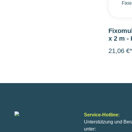
Fixomul
x 2 m -
Fixiervl
21,06 €
Service-Hotline:
Unterstützung und Ber
unter: