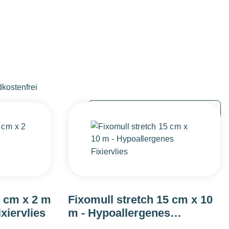
hinzufügen: Versandkostenfrei
kostenfrei
0 cm x 2 m
Fixomull stretch 15 cm x 10
xiervlies
m - Hypoallergenes
Fixiervlies