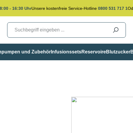
8:00 - 16:30 Uhr
Unsere kostenfreie Service-Hotline
0800 531 717 1
Od
inpumpen und Zubehör
Infusionssets
Reservoire
Blutzucker
B