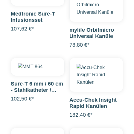
Medtronic Sure-T
Infusionsset
107,62 €*
mylife Orbitmicro
Universal Kanüle
78,80 €*
Sure-T 6 mm / 60 cm
- Stahlkatheter /
MMT-863A Luer-Lock
102,50 €*
Accu-Chek Insight
Rapid Kanülen
182,40 €*