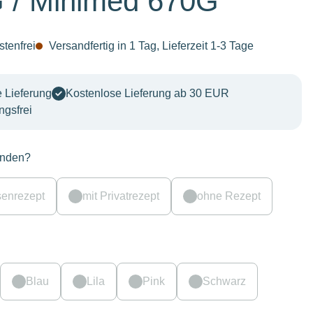
 / Minimed 670G
tenfrei
Versandfertig in 1 Tag, Lieferzeit 1-3 Tage
 Lieferung
Kostenlose Lieferung ab 30 EUR
ngsfrei
anden?
senrezept
mit Privatrezept
ohne Rezept
Blau
Lila
Pink
Schwarz