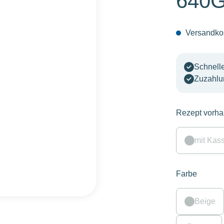
640G
Versandkos
Schnelle
Zuzahlu
Rezept vorh
mit Kas
Farbe
Beige