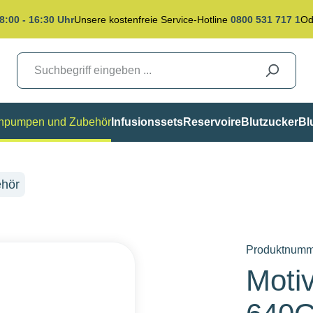
8:00 - 16:30 Uhr
Unsere kostenfreie Service-Hotline
0800 531 717 1
Od
inpumpen und Zubehör
Infusionssets
Reservoire
Blutzucker
Bl
ehör
Produktnumm
Motiv