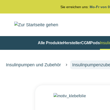
springen
Zur Hauptnavigation springen
Sie erreichen uns:
Mo-Fr von 0
Alle Produkte
Hersteller
CGM
Pods
Insul
Insulinpumpen und Zubehör
Insulinpumpenzub
Bildergalerie überspringen