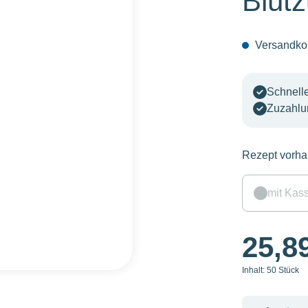
Blutz
Versandkos
Schnelle
Zuzahlu
Rezept vorh
mit Kas
25,8
Inhalt:
50 Stück
Produkt 