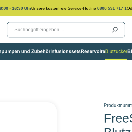
8:00 - 16:30 Uhr
Unsere kostenfreie Service-Hotline
0800 531 717 1
Od
inpumpen und Zubehör
Infusionssets
Reservoire
Blutzucker
Bl
Produktnumm
FreeS