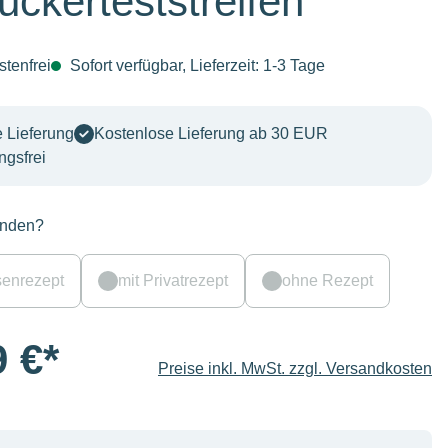
uckerteststreifen
tenfrei
Sofort verfügbar, Lieferzeit: 1-3 Tage
 Lieferung
Kostenlose Lieferung ab 30 EUR
ngsfrei
anden?
senrezept
mit Privatrezept
ohne Rezept
9 €*
Preise inkl. MwSt. zzgl. Versandkosten
Anzahl: Gib den gewünschten Wert ein oder