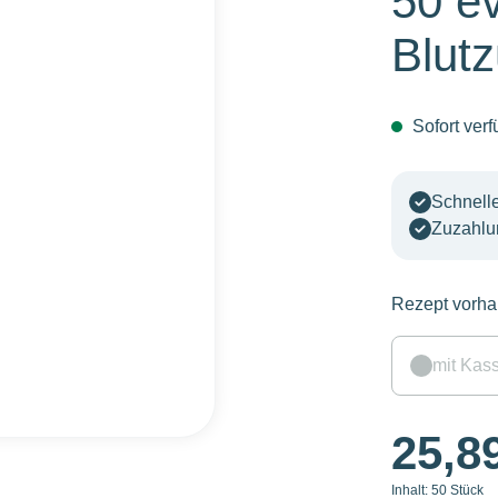
50 ev
Blutz
Sofort verf
Schnelle
Zuzahlu
Rezept vorh
mit Kas
25,8
Inhalt:
50 Stück