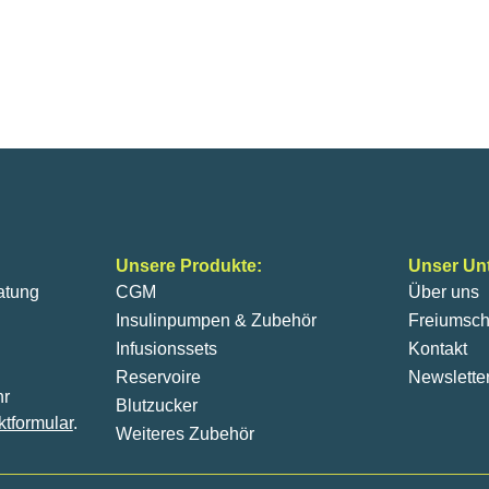
Unsere Produkte:
Unser Un
atung
CGM
Über uns
Insulinpumpen & Zubehör
Freiumsch
Infusionssets
Kontakt
Reservoire
Newslette
hr
Blutzucker
ktformular
.
Weiteres Zubehör