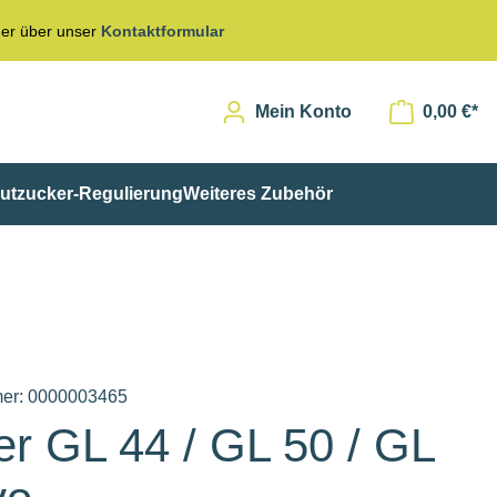
er über unser
Kontaktformular
Mein Konto
0,00 €*
utzucker-Regulierung
Weiteres Zubehör
er:
0000003465
er GL 44 / GL 50 / GL