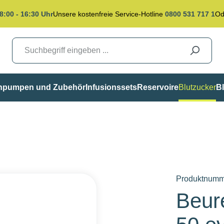
8:00 - 16:30 Uhr
Unsere kostenfreie Service-Hotline
0800 531 717 1
Od
inpumpen und Zubehör
Infusionssets
Reservoire
Blutzucker
Bl
Produktnumm
Beur